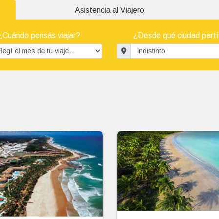
Asistencia al Viajero
¿Cuándo pensás viajar?
¿Desde qué ciudad part
Paquete a Mata de São J