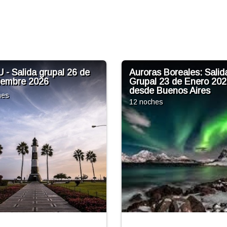
ras Boreales: Salida
CRUCERO COSTA SE
al 23 de Enero 2027
a la PATAGONIA. SALI
e Buenos Aires
GRUPAL a PATAGONIA
AÉREOS.
ches
14 noches
desde Buenos Aire