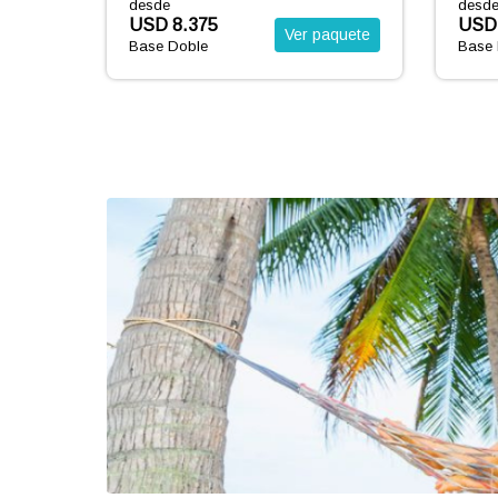
desde
desd
USD 2.528
USD 
aquete
Ver paquete
Base Doble
Base 