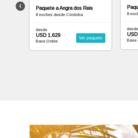
Paqu
Paquete a Mata de São João
s
8 no
8 noches
desde Córdoba
desd
desde
USD 
USD 1.720
Base 
Ver paquete
aquete
Base Doble