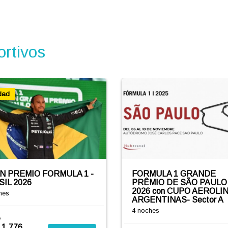
ortivos
dad
N PREMIO FORMULA 1 -
FORMULA 1 GRANDE
IL 2026
PRÊMIO DE SÃO PAULO
2026 con CUPO AEROLI
hes
ARGENTINAS- Sector A
4 noches
e
1.776