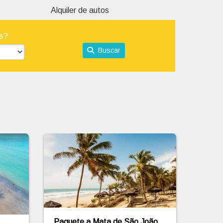
Alquiler de autos
ís?
Buscar
oão