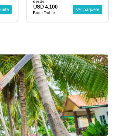
desde
desde
USD 4.900
USD 
quete
Ver paquete
Base Doble
Base D