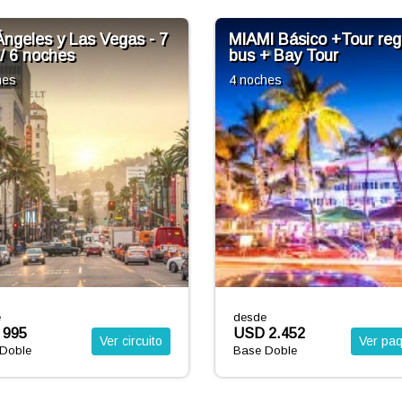
I Básico +Tour regular
PALM BEACH Básico + 
+ Bay Tour
7 noches
hes
e
desde
2.452
USD 2.625
Ver paquete
Ver pa
Doble
Base Doble