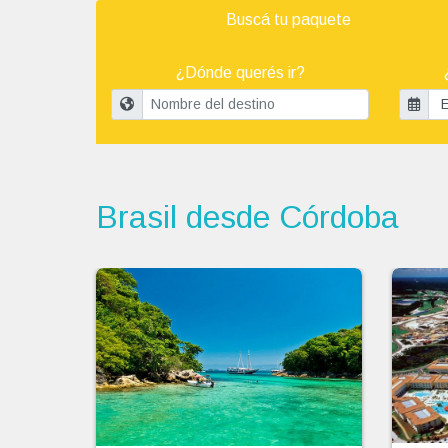
Buscá tu paquete
¿Dónde querés ir?
Brasil desde Córdoba