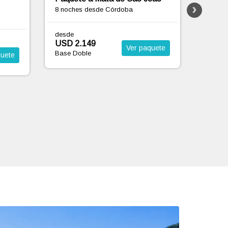
Paque
Paquete a Mata de São João
8 noch
8 noches
desde Córdoba
quete
desde
desde
USD 
USD 2.331
Ver paquete
Base D
Base Doble