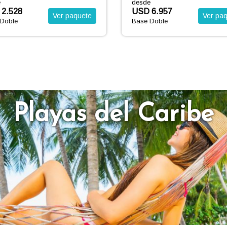
e
desde
6.957
USD 4.100
Ver paquete
Ver pa
Doble
Base Doble
Playas del Caribe