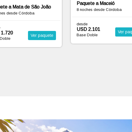
ete a Maceió
8 noches
desde Córdoba
ches
desde Córdoba
desde
e
USD 2.149
Ver pa
2.101
Base Doble
Ver paquete
Doble