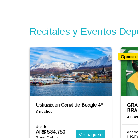
Recitales y Eventos Dep
Oportuni
Ushuaia en Canal de Beagle 4*
GRA
BRAS
3 noches
4 noc
desde
AR$ 534.750
desd
Ver paquete
USD 
Base Doble